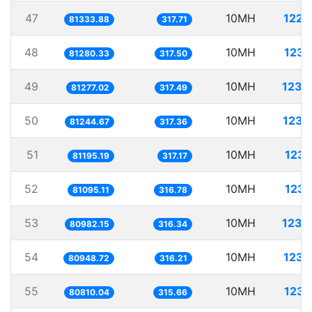
47
10MH
122.
81333.88
317.71
48
10MH
123.
81280.33
317.50
49
10MH
123.
81277.02
317.49
50
10MH
123.
81244.67
317.36
51
10MH
123.
81195.19
317.17
52
10MH
123.
81095.11
316.78
53
10MH
123.
80982.15
316.34
54
10MH
123.
80948.72
316.21
55
10MH
123.
80810.04
315.66