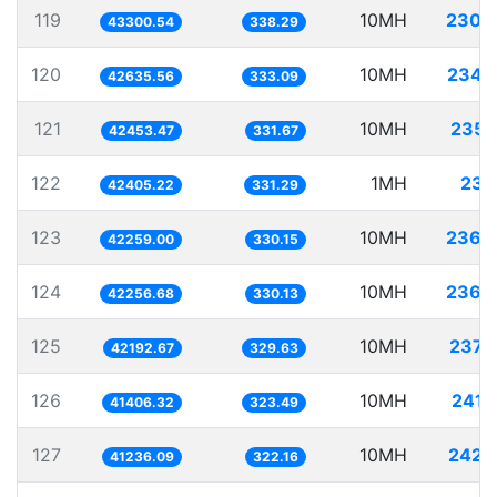
119
10MH
230.
43300.54
338.29
120
10MH
234.
42635.56
333.09
121
10MH
235.
42453.47
331.67
122
1MH
23.
42405.22
331.29
123
10MH
236.
42259.00
330.15
124
10MH
236.
42256.68
330.13
125
10MH
237.
42192.67
329.63
126
10MH
241.
41406.32
323.49
127
10MH
242.
41236.09
322.16