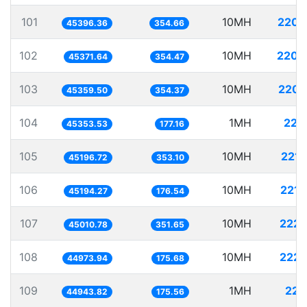
101
10MH
220.
45396.36
354.66
102
10MH
220.
45371.64
354.47
103
10MH
220.
45359.50
354.37
104
1MH
22.
45353.53
177.16
105
10MH
221.
45196.72
353.10
106
10MH
221.
45194.27
176.54
107
10MH
222.
45010.78
351.65
108
10MH
222.
44973.94
175.68
109
1MH
22.
44943.82
175.56