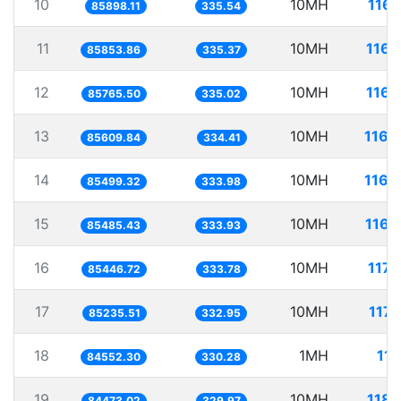
10
10MH
116.
85898.11
335.54
11
10MH
116.
85853.86
335.37
12
10MH
116.
85765.50
335.02
13
10MH
116.
85609.84
334.41
14
10MH
116.
85499.32
333.98
15
10MH
116.
85485.43
333.93
16
10MH
117.
85446.72
333.78
17
10MH
117.
85235.51
332.95
18
1MH
11.
84552.30
330.28
19
10MH
118.
84473.02
329.97