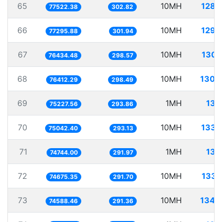
65
10MH
128.
77522.38
302.82
66
10MH
129.
77295.88
301.94
67
10MH
130.
76434.48
298.57
68
10MH
130.
76412.29
298.49
69
1MH
13.
75227.56
293.86
70
10MH
133.
75042.40
293.13
71
1MH
13.
74744.00
291.97
72
10MH
133.
74675.35
291.70
73
10MH
134.
74588.46
291.36