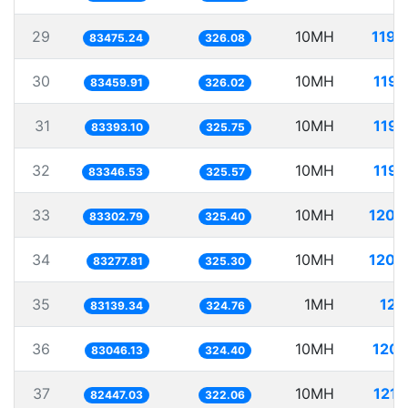
29
10MH
119.
83475.24
326.08
30
10MH
119.
83459.91
326.02
31
10MH
119.
83393.10
325.75
32
10MH
119.
83346.53
325.57
33
10MH
120.
83302.79
325.40
34
10MH
120.
83277.81
325.30
35
1MH
12.
83139.34
324.76
36
10MH
120.
83046.13
324.40
37
10MH
121.
82447.03
322.06