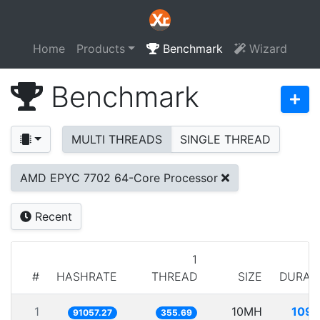
Home
Products
Benchmark
Wizard
Benchmark
MULTI THREADS
SINGLE THREAD
AMD EPYC 7702 64-Core Processor
Recent
1
#
HASHRATE
THREAD
SIZE
DURAT
1
10MH
109.
91057.27
355.69