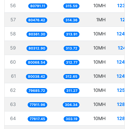
56
10MH
123.
80791.11
315.59
57
1MH
12.
80476.42
314.36
58
10MH
124.
80361.30
313.91
59
10MH
124.
80312.90
313.72
60
10MH
124.
80068.54
312.77
61
10MH
124.
80038.42
312.65
62
10MH
125.
79685.72
311.27
63
10MH
128.
77911.96
304.34
64
10MH
128.
77617.45
303.19