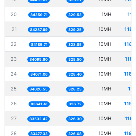
20
1MH
11.
84359.71
329.53
21
10MH
118.
84287.89
329.25
22
10MH
118.
84185.71
328.85
23
10MH
118.
84095.80
328.50
24
10MH
118.
84071.06
328.40
25
1MH
11.
84026.55
328.23
26
10MH
119.
83641.41
326.72
27
10MH
119.
83532.42
326.30
28
10MH
119.
83477.33
326.08