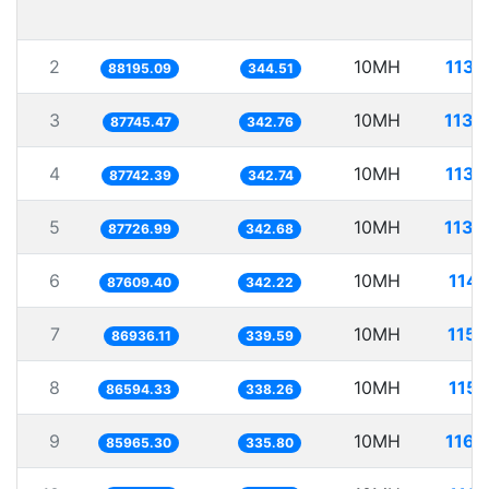
2
10MH
113.
88195.09
344.51
3
10MH
113.
87745.47
342.76
4
10MH
113.
87742.39
342.74
5
10MH
113.
87726.99
342.68
6
10MH
114.
87609.40
342.22
7
10MH
115.
86936.11
339.59
8
10MH
115.
86594.33
338.26
9
10MH
116.
85965.30
335.80