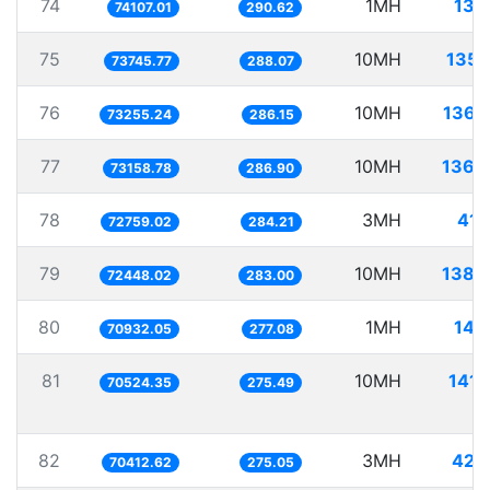
74
1MH
13.
74107.01
290.62
75
10MH
135.
73745.77
288.07
76
10MH
136.
73255.24
286.15
77
10MH
136.
73158.78
286.90
78
3MH
41.
72759.02
284.21
79
10MH
138.
72448.02
283.00
80
1MH
14.
70932.05
277.08
81
10MH
141.
70524.35
275.49
82
3MH
42.
70412.62
275.05