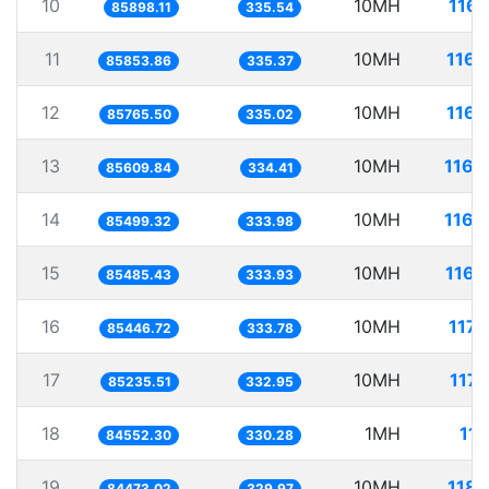
10
10MH
116.
85898.11
335.54
11
10MH
116.
85853.86
335.37
12
10MH
116.
85765.50
335.02
13
10MH
116.
85609.84
334.41
14
10MH
116.
85499.32
333.98
15
10MH
116.
85485.43
333.93
16
10MH
117.
85446.72
333.78
17
10MH
117.
85235.51
332.95
18
1MH
11.
84552.30
330.28
19
10MH
118.
84473.02
329.97