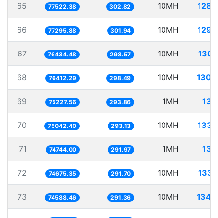
65
10MH
128.
77522.38
302.82
66
10MH
129.
77295.88
301.94
67
10MH
130.
76434.48
298.57
68
10MH
130.
76412.29
298.49
69
1MH
13.
75227.56
293.86
70
10MH
133.
75042.40
293.13
71
1MH
13.
74744.00
291.97
72
10MH
133.
74675.35
291.70
73
10MH
134.
74588.46
291.36