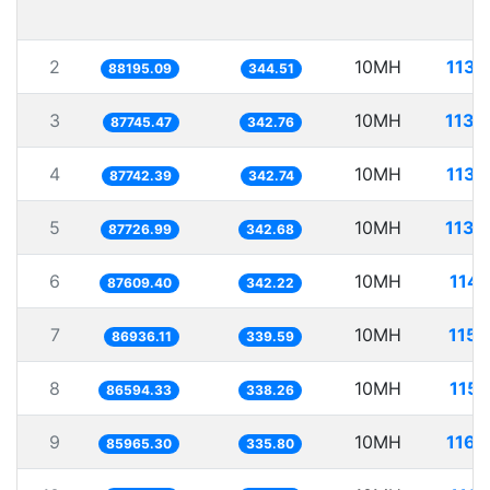
2
10MH
113.
88195.09
344.51
3
10MH
113.
87745.47
342.76
4
10MH
113.
87742.39
342.74
5
10MH
113.
87726.99
342.68
6
10MH
114.
87609.40
342.22
7
10MH
115.
86936.11
339.59
8
10MH
115.
86594.33
338.26
9
10MH
116.
85965.30
335.80