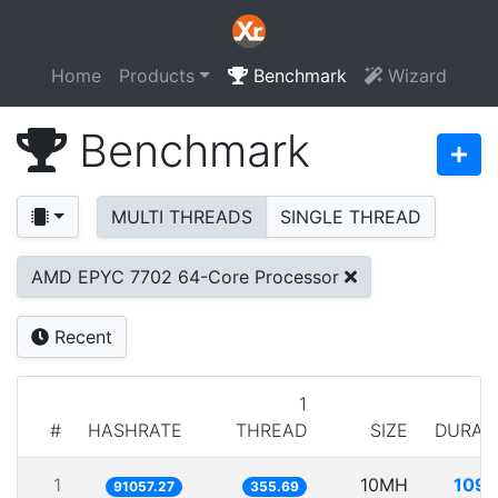
Home
Products
Benchmark
Wizard
Benchmark
MULTI THREADS
SINGLE THREAD
AMD EPYC 7702 64-Core Processor
Recent
1
#
HASHRATE
THREAD
SIZE
DURAT
1
10MH
109.
91057.27
355.69