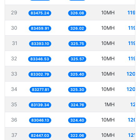
29
10MH
119.
83475.24
326.08
30
10MH
119.
83459.91
326.02
31
10MH
119.
83393.10
325.75
32
10MH
119.
83346.53
325.57
33
10MH
120.
83302.79
325.40
34
10MH
120.
83277.81
325.30
35
1MH
12.
83139.34
324.76
36
10MH
120.
83046.13
324.40
37
10MH
121.
82447.03
322.06