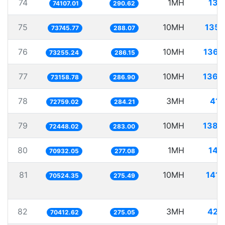
74
1MH
13.
74107.01
290.62
75
10MH
135.
73745.77
288.07
76
10MH
136.
73255.24
286.15
77
10MH
136.
73158.78
286.90
78
3MH
41.
72759.02
284.21
79
10MH
138.
72448.02
283.00
80
1MH
14.
70932.05
277.08
81
10MH
141.
70524.35
275.49
82
3MH
42.
70412.62
275.05