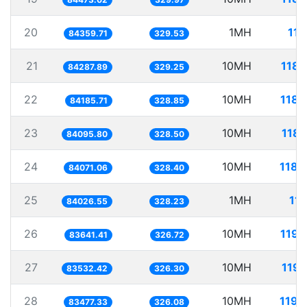
20
1MH
11.
84359.71
329.53
21
10MH
118.
84287.89
329.25
22
10MH
118.
84185.71
328.85
23
10MH
118.
84095.80
328.50
24
10MH
118.
84071.06
328.40
25
1MH
11.
84026.55
328.23
26
10MH
119.
83641.41
326.72
27
10MH
119.
83532.42
326.30
28
10MH
119.
83477.33
326.08