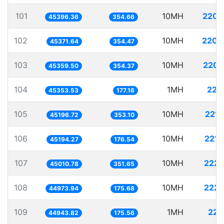
101
10MH
220.
45396.36
354.66
102
10MH
220.
45371.64
354.47
103
10MH
220.
45359.50
354.37
104
1MH
22.
45353.53
177.16
105
10MH
221.
45196.72
353.10
106
10MH
221.
45194.27
176.54
107
10MH
222.
45010.78
351.65
108
10MH
222.
44973.94
175.68
109
1MH
22.
44943.82
175.56