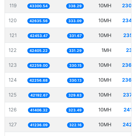
119
10MH
230.
43300.54
338.29
120
10MH
234.
42635.56
333.09
121
10MH
235.
42453.47
331.67
122
1MH
23.
42405.22
331.29
123
10MH
236.
42259.00
330.15
124
10MH
236.
42256.68
330.13
125
10MH
237.
42192.67
329.63
126
10MH
241.
41406.32
323.49
127
10MH
242.
41236.09
322.16