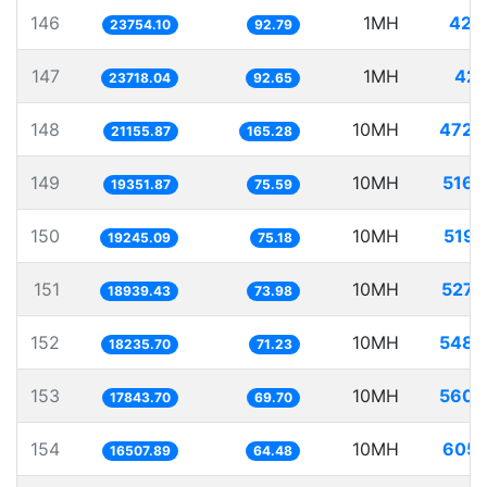
146
1MH
42.
23754.10
92.79
147
1MH
42.
23718.04
92.65
148
10MH
472.
21155.87
165.28
149
10MH
516.
19351.87
75.59
150
10MH
519.
19245.09
75.18
151
10MH
527.
18939.43
73.98
152
10MH
548.
18235.70
71.23
153
10MH
560.
17843.70
69.70
154
10MH
605.
16507.89
64.48