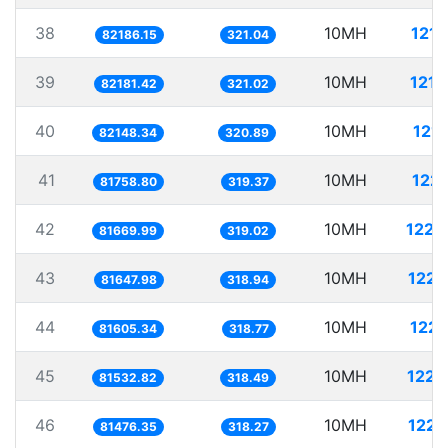
38
10MH
121.
82186.15
321.04
39
10MH
121.
82181.42
321.02
40
10MH
121.
82148.34
320.89
41
10MH
122.
81758.80
319.37
42
10MH
122.
81669.99
319.02
43
10MH
122.
81647.98
318.94
44
10MH
122.
81605.34
318.77
45
10MH
122.
81532.82
318.49
46
10MH
122.
81476.35
318.27