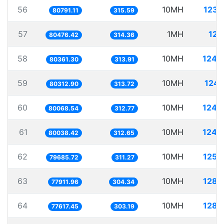
56
10MH
123.
80791.11
315.59
57
1MH
12.
80476.42
314.36
58
10MH
124.
80361.30
313.91
59
10MH
124.
80312.90
313.72
60
10MH
124.
80068.54
312.77
61
10MH
124.
80038.42
312.65
62
10MH
125.
79685.72
311.27
63
10MH
128.
77911.96
304.34
64
10MH
128.
77617.45
303.19