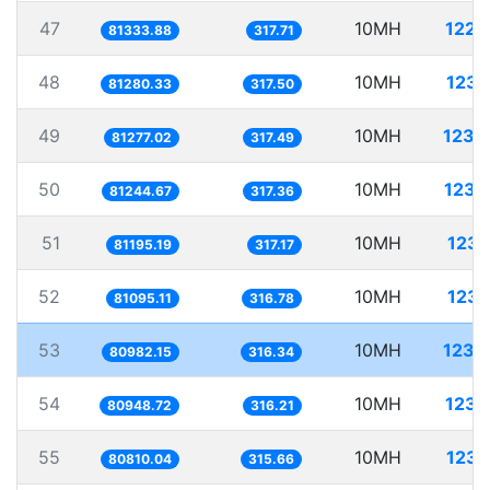
47
10MH
122.
81333.88
317.71
48
10MH
123.
81280.33
317.50
49
10MH
123.
81277.02
317.49
50
10MH
123.
81244.67
317.36
51
10MH
123.
81195.19
317.17
52
10MH
123.
81095.11
316.78
53
10MH
123.
80982.15
316.34
54
10MH
123.
80948.72
316.21
55
10MH
123.
80810.04
315.66