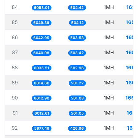
84
1MH
165.
6053.01
504.42
85
1MH
165.
6049.39
504.12
86
1MH
165.
6042.95
503.58
87
1MH
165.
6040.98
503.42
88
1MH
165.
6035.51
502.96
89
1MH
166.
6014.60
501.22
90
1MH
166.
6012.90
501.08
91
1MH
166.
6012.61
501.05
92
1MH
167.
5977.46
426.96