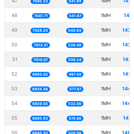
47
1MH
141.
7045.23
541.94
48
1MH
142
7041.71
541.67
49
1MH
142.
7028.20
540.63
50
1MH
142.
7013.31
539.49
51
1MH
142.
7010.07
539.24
52
1MH
143.
6965.05
497.50
53
1MH
144.
6934.48
577.87
54
1MH
144.
6929.05
533.00
55
1MH
145.
6895.93
574.66
56
1MH
146.
6845.33
526.56