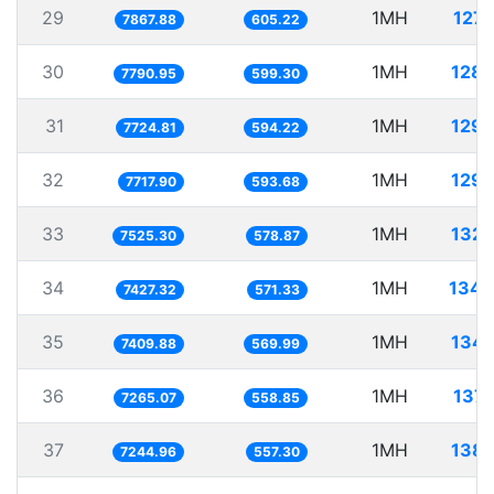
29
1MH
127.
7867.88
605.22
30
1MH
128.
7790.95
599.30
31
1MH
129.
7724.81
594.22
32
1MH
129.
7717.90
593.68
33
1MH
132.
7525.30
578.87
34
1MH
134.
7427.32
571.33
35
1MH
134.
7409.88
569.99
36
1MH
137.
7265.07
558.85
37
1MH
138.
7244.96
557.30