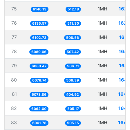
75
1MH
162.
6146.13
512.18
76
1MH
162.
6135.57
511.30
77
1MH
163.
6102.73
508.56
78
1MH
164.
6089.06
507.42
79
1MH
164.
6080.47
506.71
80
1MH
164.
6076.74
506.39
81
1MH
164.
6073.86
404.92
82
1MH
164.
6062.00
505.17
83
1MH
164.
6061.78
505.15