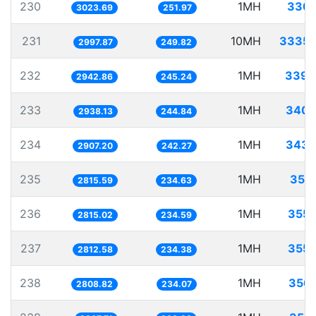
230
1MH
330.
3023.69
251.97
231
10MH
3335.
2997.87
249.82
232
1MH
339.
2942.86
245.24
233
1MH
340.
2938.13
244.84
234
1MH
343.
2907.20
242.27
235
1MH
355.
2815.59
234.63
236
1MH
355.
2815.02
234.59
237
1MH
355.
2812.58
234.38
238
1MH
356.
2808.82
234.07