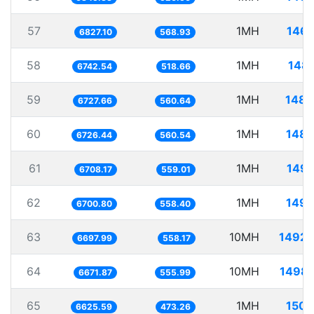
57
1MH
146.
6827.10
568.93
58
1MH
148.
6742.54
518.66
59
1MH
148.
6727.66
560.64
60
1MH
148.
6726.44
560.54
61
1MH
149.
6708.17
559.01
62
1MH
149.
6700.80
558.40
63
10MH
1492.
6697.99
558.17
64
10MH
1498.
6671.87
555.99
65
1MH
150.
6625.59
473.26