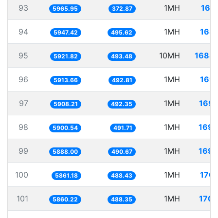
93
1MH
167
5965.95
372.87
94
1MH
168.
5947.42
495.62
95
10MH
1688.
5921.82
493.48
96
1MH
169.
5913.66
492.81
97
1MH
169.
5908.21
492.35
98
1MH
169.
5900.54
491.71
99
1MH
169.
5888.00
490.67
100
1MH
170.
5861.18
488.43
101
1MH
170.
5860.22
488.35