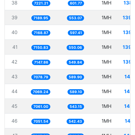
38
1MH
138.
7221.21
601.77
39
1MH
139.
7189.95
553.07
40
1MH
139.
7168.87
597.41
41
1MH
139.
7150.83
550.06
42
1MH
139.
7147.86
549.84
43
1MH
141
7078.79
589.90
44
1MH
141.
7069.24
589.10
45
1MH
141.
7061.00
543.15
46
1MH
141
7051.54
542.43