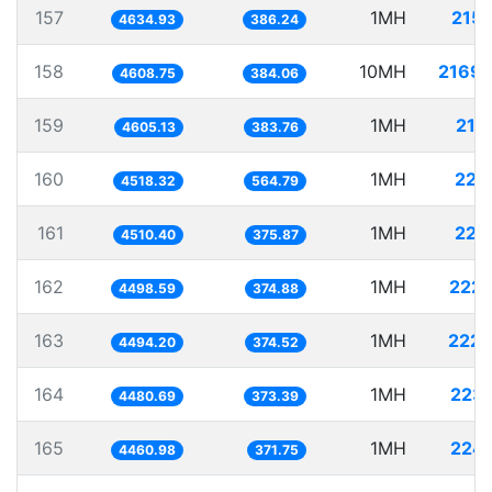
157
1MH
215.
4634.93
386.24
158
10MH
2169.
4608.75
384.06
159
1MH
217
4605.13
383.76
160
1MH
221
4518.32
564.79
161
1MH
221
4510.40
375.87
162
1MH
222.
4498.59
374.88
163
1MH
222.
4494.20
374.52
164
1MH
223.
4480.69
373.39
165
1MH
224.
4460.98
371.75