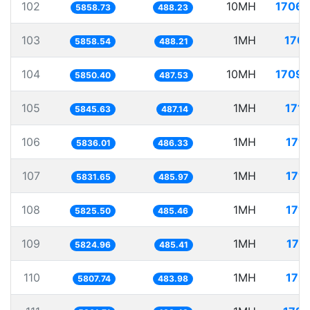
102
10MH
1706.
5858.73
488.23
103
1MH
170.
5858.54
488.21
104
10MH
1709.
5850.40
487.53
105
1MH
171.
5845.63
487.14
106
1MH
171
5836.01
486.33
107
1MH
171
5831.65
485.97
108
1MH
171
5825.50
485.46
109
1MH
171
5824.96
485.41
110
1MH
172
5807.74
483.98