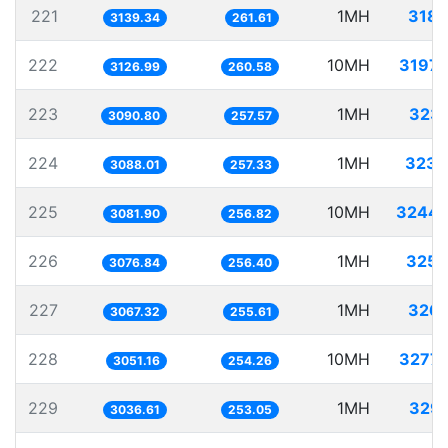
221
1MH
318.
3139.34
261.61
222
10MH
3197.
3126.99
260.58
223
1MH
323.
3090.80
257.57
224
1MH
323.
3088.01
257.33
225
10MH
3244.
3081.90
256.82
226
1MH
325.
3076.84
256.40
227
1MH
326.
3067.32
255.61
228
10MH
3277.
3051.16
254.26
229
1MH
329.
3036.61
253.05