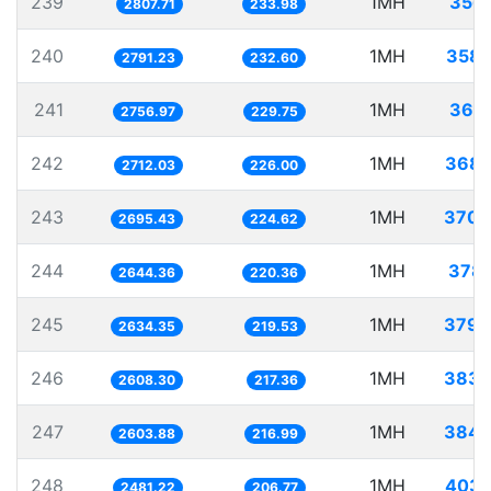
239
1MH
356.
2807.71
233.98
240
1MH
358.
2791.23
232.60
241
1MH
362.
2756.97
229.75
242
1MH
368.
2712.03
226.00
243
1MH
370.
2695.43
224.62
244
1MH
378.
2644.36
220.36
245
1MH
379.
2634.35
219.53
246
1MH
383.
2608.30
217.36
247
1MH
384.
2603.88
216.99
248
1MH
403.
2481.22
206.77