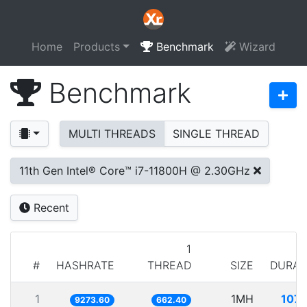
Home
Products
Benchmark
Wizard
Benchmark
MULTI THREADS
SINGLE THREAD
11th Gen Intel® Core™ i7-11800H @ 2.30GHz
Recent
1
#
HASHRATE
THREAD
SIZE
DURAT
1
1MH
107.
9273.60
662.40