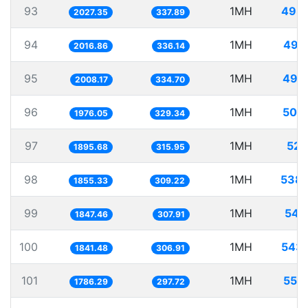
93
1MH
493
2027.35
337.89
94
1MH
495
2016.86
336.14
95
1MH
497
2008.17
334.70
96
1MH
506
1976.05
329.34
97
1MH
527
1895.68
315.95
98
1MH
538.
1855.33
309.22
99
1MH
541
1847.46
307.91
100
1MH
543
1841.48
306.91
101
1MH
559
1786.29
297.72