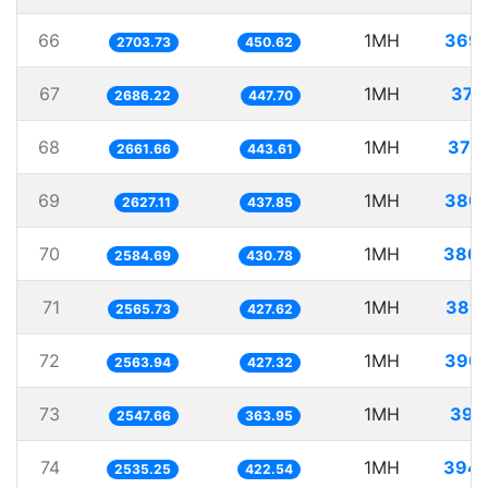
66
1MH
369.
2703.73
450.62
67
1MH
372
2686.22
447.70
68
1MH
375
2661.66
443.61
69
1MH
380.
2627.11
437.85
70
1MH
386.
2584.69
430.78
71
1MH
389
2565.73
427.62
72
1MH
390.
2563.94
427.32
73
1MH
392
2547.66
363.95
74
1MH
394.
2535.25
422.54