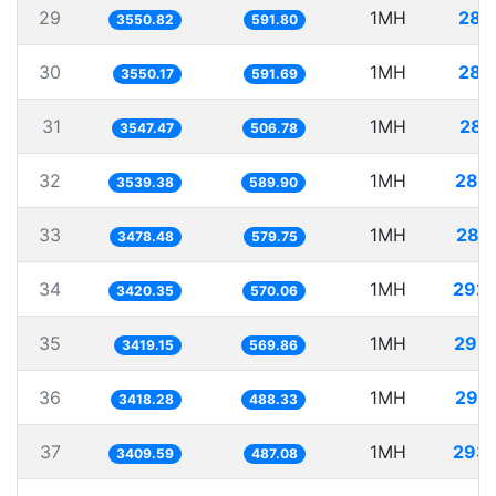
29
1MH
281
3550.82
591.80
30
1MH
281
3550.17
591.69
31
1MH
281
3547.47
506.78
32
1MH
282
3539.38
589.90
33
1MH
287
3478.48
579.75
34
1MH
292
3420.35
570.06
35
1MH
292
3419.15
569.86
36
1MH
292
3418.28
488.33
37
1MH
293
3409.59
487.08