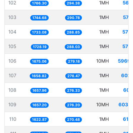
102
1MH
566
1766.30
294.38
103
1MH
573
1744.68
290.78
104
1MH
577
1733.08
288.85
105
1MH
578
1728.19
288.03
106
10MH
5969.
1675.06
279.18
107
1MH
602.
1658.82
276.47
108
1MH
603
1657.96
276.33
109
10MH
6034
1657.20
276.20
110
1MH
616
1622.87
270.48