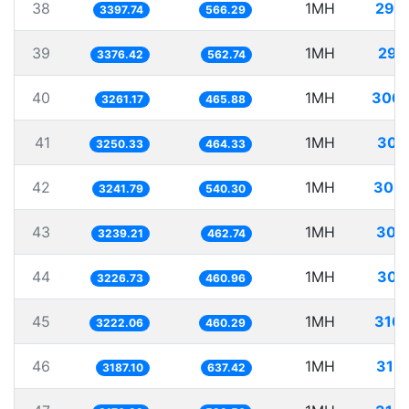
38
1MH
294
3397.74
566.29
39
1MH
296
3376.42
562.74
40
1MH
306.
3261.17
465.88
41
1MH
307
3250.33
464.33
42
1MH
308
3241.79
540.30
43
1MH
308
3239.21
462.74
44
1MH
309
3226.73
460.96
45
1MH
310
3222.06
460.29
46
1MH
313
3187.10
637.42