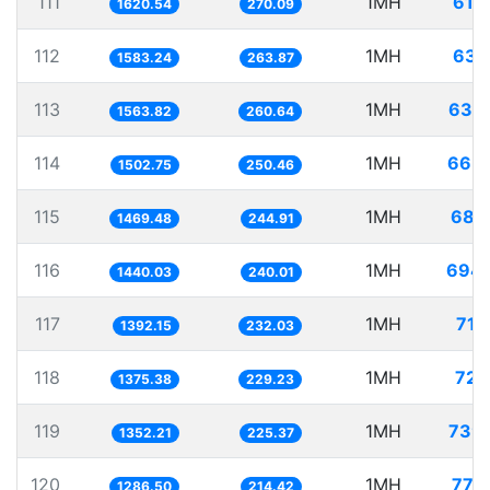
111
1MH
617
1620.54
270.09
112
1MH
631
1583.24
263.87
113
1MH
639
1563.82
260.64
114
1MH
665
1502.75
250.46
115
1MH
680
1469.48
244.91
116
1MH
694.
1440.03
240.01
117
1MH
718
1392.15
232.03
118
1MH
727
1375.38
229.23
119
1MH
739
1352.21
225.37
120
1MH
777
1286.50
214.42