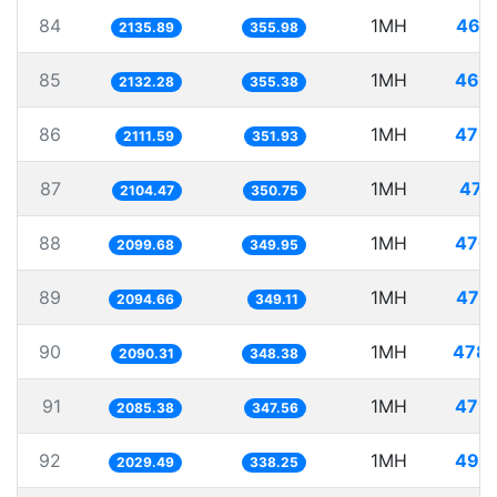
84
1MH
468
2135.89
355.98
85
1MH
468
2132.28
355.38
86
1MH
473
2111.59
351.93
87
1MH
475
2104.47
350.75
88
1MH
476
2099.68
349.95
89
1MH
477
2094.66
349.11
90
1MH
478.
2090.31
348.38
91
1MH
479
2085.38
347.56
92
1MH
492
2029.49
338.25