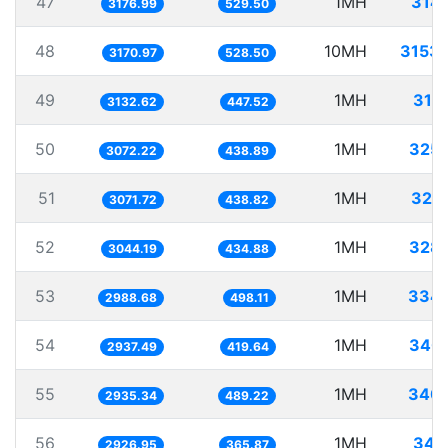
47
1MH
314
3176.99
529.50
48
10MH
3153
3170.97
528.50
49
1MH
319
3132.62
447.52
50
1MH
325
3072.22
438.89
51
1MH
325
3071.72
438.82
52
1MH
328
3044.19
434.88
53
1MH
334.
2988.68
498.11
54
1MH
340
2937.49
419.64
55
1MH
340.
2935.34
489.22
56
1MH
341
2926.95
365.87