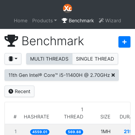
Home
Products
Benchmark
Wizard
Benchmark
MULTI THREADS
SINGLE THREAD
11th Gen Intel® Core™ i5-11400H @ 2.70GHz
Recent
1
#
HASHRATE
THREAD
SIZE
DURAT
1
1MH
219
4559.01
569.88