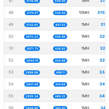
47
1MH
314
3176.99
529.50
48
10MH
3153
3170.97
528.50
49
1MH
319
3132.62
447.52
50
1MH
325
3072.22
438.89
51
1MH
325
3071.72
438.82
52
1MH
328
3044.19
434.88
53
1MH
334.
2988.68
498.11
54
1MH
340
2937.49
419.64
55
1MH
340.
2935.34
489.22
56
1MH
341
2926.95
365.87