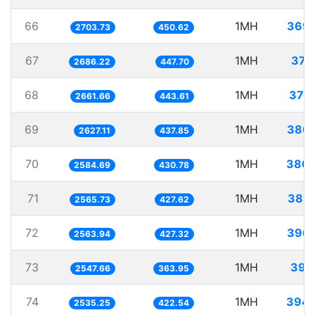
66
1MH
369.
2703.73
450.62
67
1MH
372
2686.22
447.70
68
1MH
375
2661.66
443.61
69
1MH
380.
2627.11
437.85
70
1MH
386.
2584.69
430.78
71
1MH
389
2565.73
427.62
72
1MH
390.
2563.94
427.32
73
1MH
392
2547.66
363.95
74
1MH
394.
2535.25
422.54