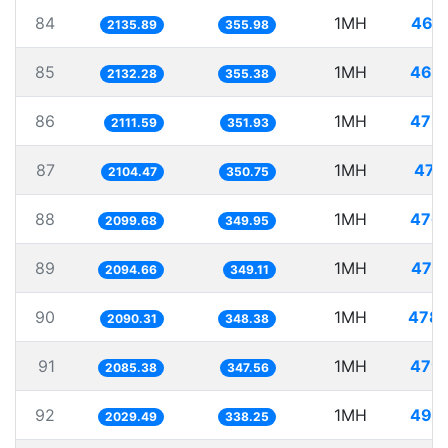
84
1MH
468
2135.89
355.98
85
1MH
468
2132.28
355.38
86
1MH
473
2111.59
351.93
87
1MH
475
2104.47
350.75
88
1MH
476
2099.68
349.95
89
1MH
477
2094.66
349.11
90
1MH
478.
2090.31
348.38
91
1MH
479
2085.38
347.56
92
1MH
492
2029.49
338.25