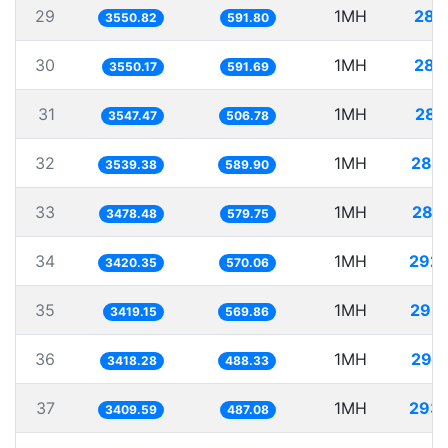
29
1MH
281
3550.82
591.80
30
1MH
281
3550.17
591.69
31
1MH
281
3547.47
506.78
32
1MH
282
3539.38
589.90
33
1MH
287
3478.48
579.75
34
1MH
292
3420.35
570.06
35
1MH
292
3419.15
569.86
36
1MH
292
3418.28
488.33
37
1MH
293
3409.59
487.08