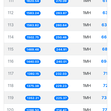
111
1MH
617
1620.54
270.09
112
1MH
631
1583.24
263.87
113
1MH
639
1563.82
260.64
114
1MH
665
1502.75
250.46
115
1MH
680
1469.48
244.91
116
1MH
694.
1440.03
240.01
117
1MH
718
1392.15
232.03
118
1MH
727
1375.38
229.23
119
1MH
739
1352.21
225.37
120
1MH
777
1286.50
214.42