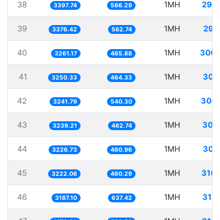
38
1MH
294
3397.74
566.29
39
1MH
296
3376.42
562.74
40
1MH
306.
3261.17
465.88
41
1MH
307
3250.33
464.33
42
1MH
308
3241.79
540.30
43
1MH
308
3239.21
462.74
44
1MH
309
3226.73
460.96
45
1MH
310
3222.06
460.29
46
1MH
313
3187.10
637.42