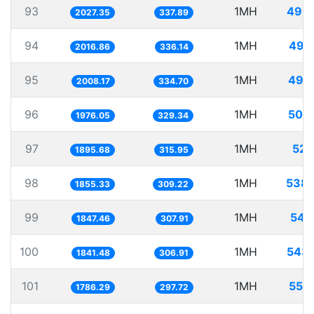
93
1MH
493
2027.35
337.89
94
1MH
495
2016.86
336.14
95
1MH
497
2008.17
334.70
96
1MH
506
1976.05
329.34
97
1MH
527
1895.68
315.95
98
1MH
538.
1855.33
309.22
99
1MH
541
1847.46
307.91
100
1MH
543
1841.48
306.91
101
1MH
559
1786.29
297.72