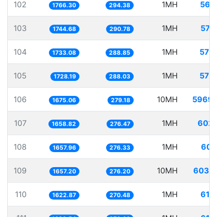
102
1MH
566
1766.30
294.38
103
1MH
573
1744.68
290.78
104
1MH
577
1733.08
288.85
105
1MH
578
1728.19
288.03
106
10MH
5969.
1675.06
279.18
107
1MH
602.
1658.82
276.47
108
1MH
603
1657.96
276.33
109
10MH
6034
1657.20
276.20
110
1MH
616
1622.87
270.48