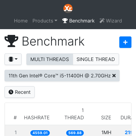
Home
Products
Benchmark
Wizard
Benchmark
MULTI THREADS
SINGLE THREAD
11th Gen Intel® Core™ i5-11400H @ 2.70GHz
Recent
1
#
HASHRATE
THREAD
SIZE
DURAT
1
1MH
219
4559.01
569.88